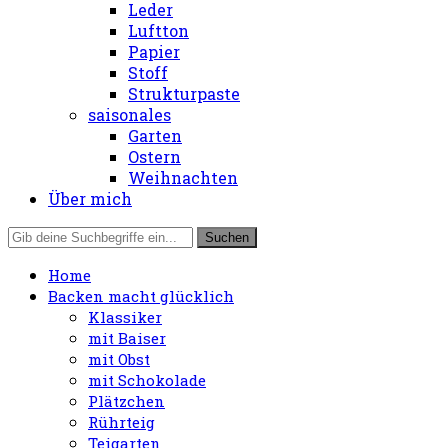
Leder
Luftton
Papier
Stoff
Strukturpaste
saisonales
Garten
Ostern
Weihnachten
Über mich
Home
Backen macht glücklich
Klassiker
mit Baiser
mit Obst
mit Schokolade
Plätzchen
Rührteig
Teigarten