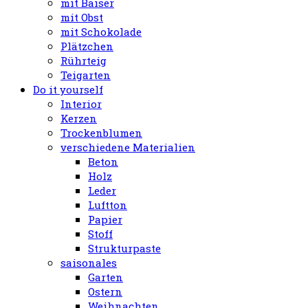
mit Baiser
mit Obst
mit Schokolade
Plätzchen
Rührteig
Teigarten
Do it yourself
Interior
Kerzen
Trockenblumen
verschiedene Materialien
Beton
Holz
Leder
Luftton
Papier
Stoff
Strukturpaste
saisonales
Garten
Ostern
Weihnachten