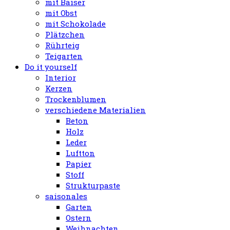
mit Baiser
mit Obst
mit Schokolade
Plätzchen
Rührteig
Teigarten
Do it yourself
Interior
Kerzen
Trockenblumen
verschiedene Materialien
Beton
Holz
Leder
Luftton
Papier
Stoff
Strukturpaste
saisonales
Garten
Ostern
Weihnachten