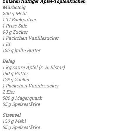
Zutaten fluffiger Apfel-Topfenkuchen
Mürbeteig
200 g Mehl
1 Tl Backpulver
1 Prise Salz
90 g Zucker
1 Päckchen Vanillezucker
1 Ei
125 g kalte Butter
Belag
1 kg saure Äpfel (z. B. Elstar)
150 g Butter
175 g Zucker
1 Päckchen Vanillezucker
2 Eier
500 g Magerquark
55 g Speisestärke
Streusel
120 g Mehl
55 g Speisestärke