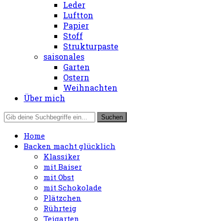
Leder
Luftton
Papier
Stoff
Strukturpaste
saisonales
Garten
Ostern
Weihnachten
Über mich
Home
Backen macht glücklich
Klassiker
mit Baiser
mit Obst
mit Schokolade
Plätzchen
Rührteig
Teigarten