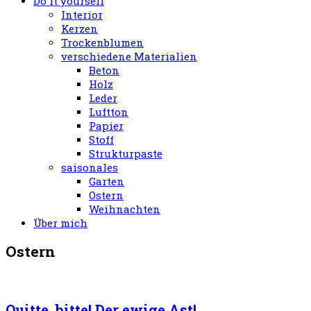
Do it yourself
Interior
Kerzen
Trockenblumen
verschiedene Materialien
Beton
Holz
Leder
Luftton
Papier
Stoff
Strukturpaste
saisonales
Garten
Ostern
Weihnachten
Über mich
Ostern
Quitte, bitte! Der ewige Ast!