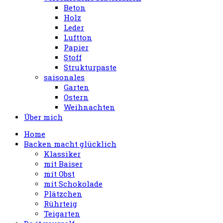
Beton
Holz
Leder
Luftton
Papier
Stoff
Strukturpaste
saisonales
Garten
Ostern
Weihnachten
Über mich
Home
Backen macht glücklich
Klassiker
mit Baiser
mit Obst
mit Schokolade
Plätzchen
Rührteig
Teigarten