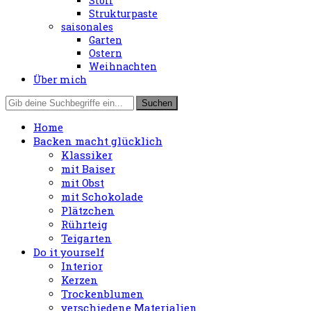
Stoff
Strukturpaste
saisonales
Garten
Ostern
Weihnachten
Über mich
Home
Backen macht glücklich
Klassiker
mit Baiser
mit Obst
mit Schokolade
Plätzchen
Rührteig
Teigarten
Do it yourself
Interior
Kerzen
Trockenblumen
verschiedene Materialien