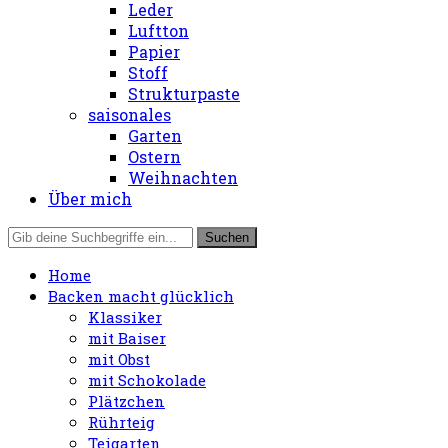
Leder
Luftton
Papier
Stoff
Strukturpaste
saisonales
Garten
Ostern
Weihnachten
Über mich
Home
Backen macht glücklich
Klassiker
mit Baiser
mit Obst
mit Schokolade
Plätzchen
Rührteig
Teigarten