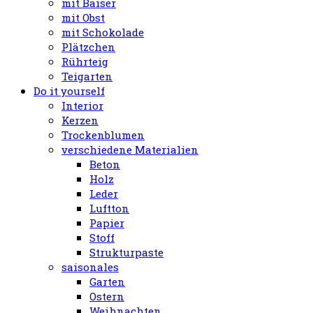
mit Baiser
mit Obst
mit Schokolade
Plätzchen
Rührteig
Teigarten
Do it yourself
Interior
Kerzen
Trockenblumen
verschiedene Materialien
Beton
Holz
Leder
Luftton
Papier
Stoff
Strukturpaste
saisonales
Garten
Ostern
Weihnachten