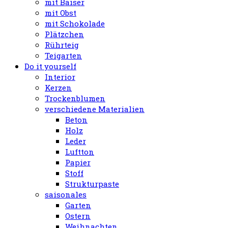
mit Baiser
mit Obst
mit Schokolade
Plätzchen
Rührteig
Teigarten
Do it yourself
Interior
Kerzen
Trockenblumen
verschiedene Materialien
Beton
Holz
Leder
Luftton
Papier
Stoff
Strukturpaste
saisonales
Garten
Ostern
Weihnachten