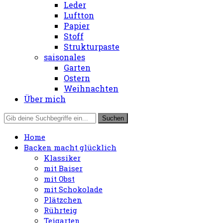
Leder
Luftton
Papier
Stoff
Strukturpaste
saisonales
Garten
Ostern
Weihnachten
Über mich
Home
Backen macht glücklich
Klassiker
mit Baiser
mit Obst
mit Schokolade
Plätzchen
Rührteig
Teigarten