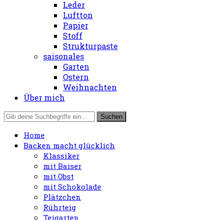
Leder
Luftton
Papier
Stoff
Strukturpaste
saisonales
Garten
Ostern
Weihnachten
Über mich
Home
Backen macht glücklich
Klassiker
mit Baiser
mit Obst
mit Schokolade
Plätzchen
Rührteig
Teigarten