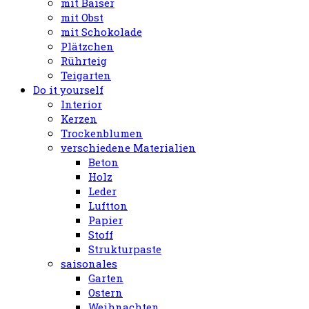
mit Baiser
mit Obst
mit Schokolade
Plätzchen
Rührteig
Teigarten
Do it yourself
Interior
Kerzen
Trockenblumen
verschiedene Materialien
Beton
Holz
Leder
Luftton
Papier
Stoff
Strukturpaste
saisonales
Garten
Ostern
Weihnachten