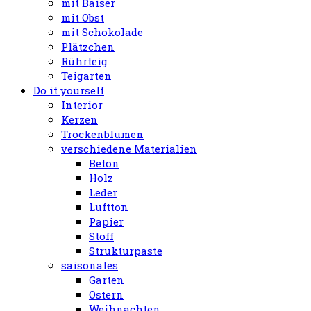
mit Baiser
mit Obst
mit Schokolade
Plätzchen
Rührteig
Teigarten
Do it yourself
Interior
Kerzen
Trockenblumen
verschiedene Materialien
Beton
Holz
Leder
Luftton
Papier
Stoff
Strukturpaste
saisonales
Garten
Ostern
Weihnachten