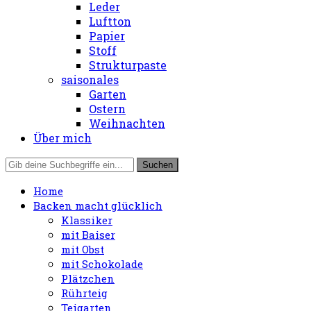
Leder
Luftton
Papier
Stoff
Strukturpaste
saisonales
Garten
Ostern
Weihnachten
Über mich
Home
Backen macht glücklich
Klassiker
mit Baiser
mit Obst
mit Schokolade
Plätzchen
Rührteig
Teigarten