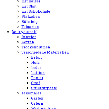
mit Baiser
mit Obst
mit Schokolade
Plätzchen
Rührteig
Teigarten
Do it yourself
Interior
Kerzen
Trockenblumen
verschiedene Materialien
Beton
Holz
Leder
Luftton
Papier
Stoff
Strukturpaste
saisonales
Garten
Ostern
Weihnachten