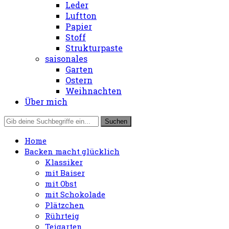
Leder
Luftton
Papier
Stoff
Strukturpaste
saisonales
Garten
Ostern
Weihnachten
Über mich
Home
Backen macht glücklich
Klassiker
mit Baiser
mit Obst
mit Schokolade
Plätzchen
Rührteig
Teigarten