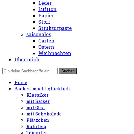
Leder
Luftton
Papier
Stoff
Strukturpaste
saisonales
Garten
Ostern
Weihnachten
Über mich
Home
Backen macht glücklich
Klassiker
mit Baiser
mit Obst
mit Schokolade
Plätzchen
Rührteig
Teigarten