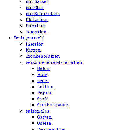
mit Baiser
mit Obst
mit Schokolade
Plätzchen
Rührteig
Teigarten
Do it yourself
Interior
Kerzen
Trockenblumen
verschiedene Materialien
Beton
Holz
Leder
Luftton
Papier
Stoff
Strukturpaste
saisonales
Garten
Ostern
Weihnachten