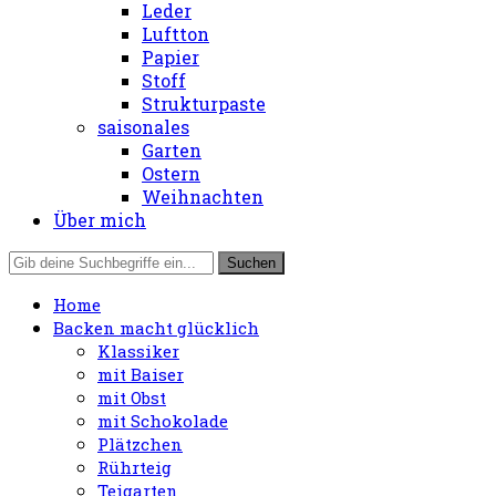
Leder
Luftton
Papier
Stoff
Strukturpaste
saisonales
Garten
Ostern
Weihnachten
Über mich
Home
Backen macht glücklich
Klassiker
mit Baiser
mit Obst
mit Schokolade
Plätzchen
Rührteig
Teigarten