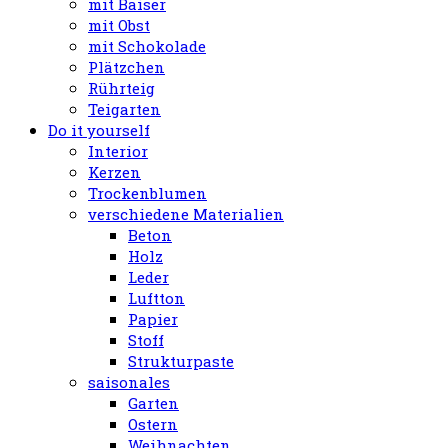
mit Baiser
mit Obst
mit Schokolade
Plätzchen
Rührteig
Teigarten
Do it yourself
Interior
Kerzen
Trockenblumen
verschiedene Materialien
Beton
Holz
Leder
Luftton
Papier
Stoff
Strukturpaste
saisonales
Garten
Ostern
Weihnachten