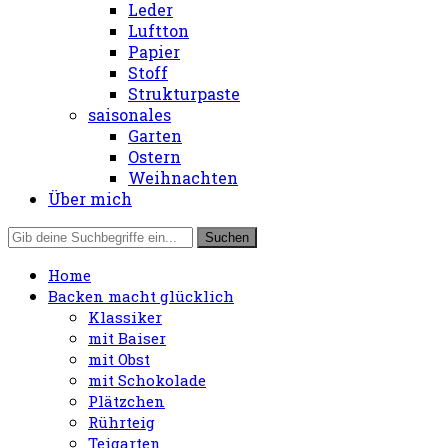
Leder
Luftton
Papier
Stoff
Strukturpaste
saisonales
Garten
Ostern
Weihnachten
Über mich
Home
Backen macht glücklich
Klassiker
mit Baiser
mit Obst
mit Schokolade
Plätzchen
Rührteig
Teigarten