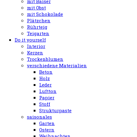
mit Baiser
mit Obst
mit Schokolade
Plätzchen
Rührteig
Teigarten
Do it yourself
Interior
Kerzen
Trockenblumen
verschiedene Materialien
Beton
Holz
Leder
Luftton
Papier
Stoff
Strukturpaste
saisonales
Garten
Ostern
Weihnachten