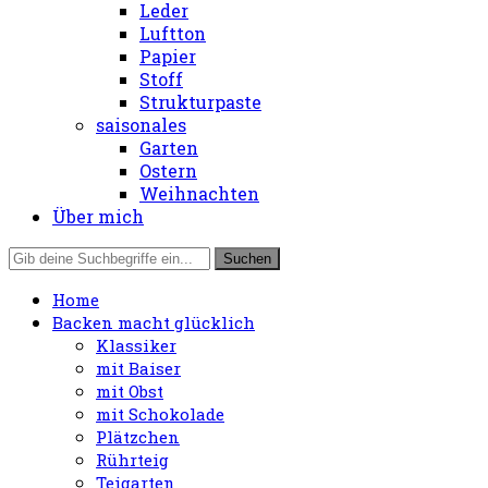
Leder
Luftton
Papier
Stoff
Strukturpaste
saisonales
Garten
Ostern
Weihnachten
Über mich
Home
Backen macht glücklich
Klassiker
mit Baiser
mit Obst
mit Schokolade
Plätzchen
Rührteig
Teigarten