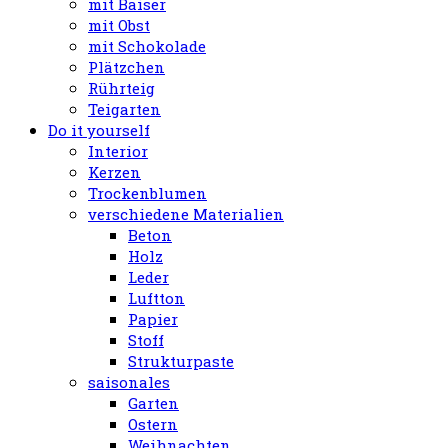
mit Baiser
mit Obst
mit Schokolade
Plätzchen
Rührteig
Teigarten
Do it yourself
Interior
Kerzen
Trockenblumen
verschiedene Materialien
Beton
Holz
Leder
Luftton
Papier
Stoff
Strukturpaste
saisonales
Garten
Ostern
Weihnachten