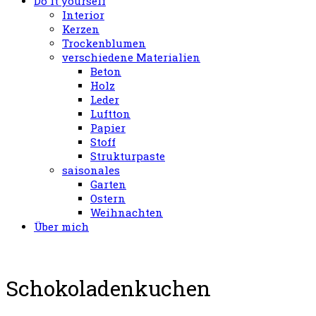
Do it yourself
Interior
Kerzen
Trockenblumen
verschiedene Materialien
Beton
Holz
Leder
Luftton
Papier
Stoff
Strukturpaste
saisonales
Garten
Ostern
Weihnachten
Über mich
Schokoladenkuchen