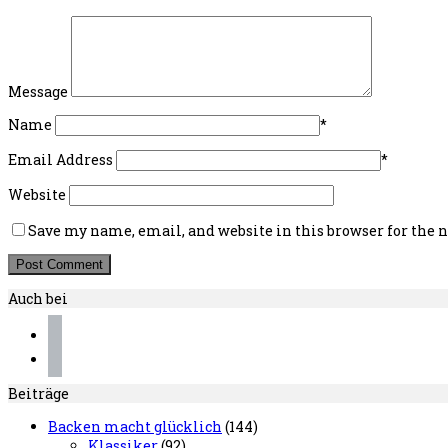
Message
Name
*
Email Address
*
Website
Save my name, email, and website in this browser for the
Auch bei
instagram
pinterest
Beiträge
Backen macht glücklich
(144)
Klassiker
(92)