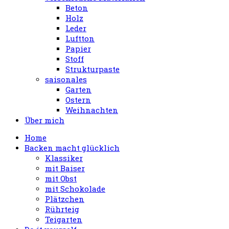
Beton
Holz
Leder
Luftton
Papier
Stoff
Strukturpaste
saisonales
Garten
Ostern
Weihnachten
Über mich
Home
Backen macht glücklich
Klassiker
mit Baiser
mit Obst
mit Schokolade
Plätzchen
Rührteig
Teigarten