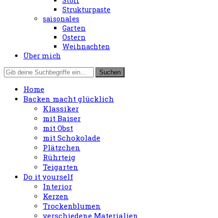
Stoff
Strukturpaste
saisonales
Garten
Ostern
Weihnachten
Über mich
Home
Backen macht glücklich
Klassiker
mit Baiser
mit Obst
mit Schokolade
Plätzchen
Rührteig
Teigarten
Do it yourself
Interior
Kerzen
Trockenblumen
verschiedene Materialien