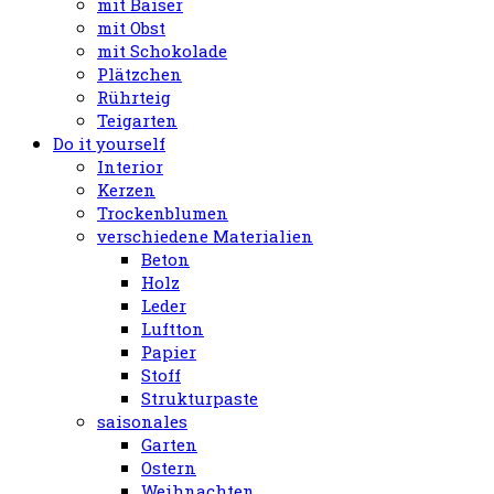
mit Baiser
mit Obst
mit Schokolade
Plätzchen
Rührteig
Teigarten
Do it yourself
Interior
Kerzen
Trockenblumen
verschiedene Materialien
Beton
Holz
Leder
Luftton
Papier
Stoff
Strukturpaste
saisonales
Garten
Ostern
Weihnachten