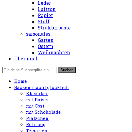
Leder
Luftton
Papier
Stoff
Strukturpaste
saisonales
Garten
Ostern
Weihnachten
Über mich
Home
Backen macht glücklich
Klassiker
mit Baiser
mit Obst
mit Schokolade
Plätzchen
Rührteig
Teigarten