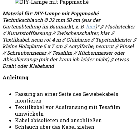
Mate
rial für: DIY-Lampe mit Pappmaché
Technikschlauch Ø 32 mm 50 cm (aus der
Gartenabteilung im Baumarkt, z. B.
hier
)*
// Flachstecker
// Kunststofffassung // Zwischenschalter, klar //
Textilkabel, neon rot 4 m // Glühbirne // Tapetenkleister
//
kleine Holzplatte 5 x 7 cm // Acrylfarbe, neonrot // Pinsel
// Schraubenzieher //
Tesafilm // Küchenmesser oder
Abisolierzange (mit der kann ich leider nicht) // etwas
Draht oder Klebeband
Anleitung
Fassung an einer Seite des Gewebekabels
montieren
Textilkabel vor Ausfransung mit Tesafilm
umwickeln
Kabel abisolieren und anschließen
Schlauch über das Kabel ziehen