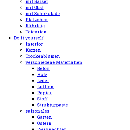
mit Baiser
mit Obst
mit Schokolade
Plätzchen
Rührteig
Teigarten
Do it yourself
Interior
Kerzen
Trockenblumen
verschiedene Materialien
Beton
Holz
Leder
Luftton
Papier
Stoff
Strukturpaste
saisonales
Garten
Ostern
Weihnachten