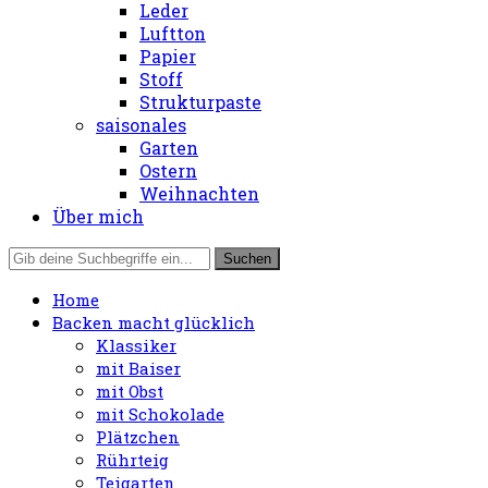
Leder
Luftton
Papier
Stoff
Strukturpaste
saisonales
Garten
Ostern
Weihnachten
Über mich
Home
Backen macht glücklich
Klassiker
mit Baiser
mit Obst
mit Schokolade
Plätzchen
Rührteig
Teigarten