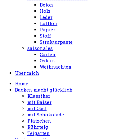
Beton
Holz
Leder
Luftton
Papier
Stoff
Strukturpaste
saisonales
Garten
Ostern
Weihnachten
Über mich
Home
Backen macht glücklich
Klassiker
mit Baiser
mit Obst
mit Schokolade
Plätzchen
Rührteig
Teigarten