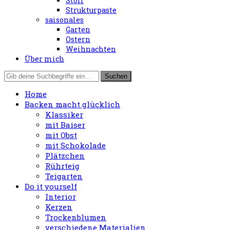
Stoff
Strukturpaste
saisonales
Garten
Ostern
Weihnachten
Über mich
Home
Backen macht glücklich
Klassiker
mit Baiser
mit Obst
mit Schokolade
Plätzchen
Rührteig
Teigarten
Do it yourself
Interior
Kerzen
Trockenblumen
verschiedene Materialien