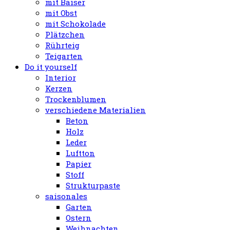
mit Baiser
mit Obst
mit Schokolade
Plätzchen
Rührteig
Teigarten
Do it yourself
Interior
Kerzen
Trockenblumen
verschiedene Materialien
Beton
Holz
Leder
Luftton
Papier
Stoff
Strukturpaste
saisonales
Garten
Ostern
Weihnachten