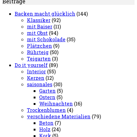
Beiträge
Backen macht glücklich
(144)
Klassiker
(92)
mit Baiser
(11)
mit Obst
(94)
mit Schokolade
(35)
Plätzchen
(9)
Rührteig
(50)
Teigarten
(3)
Do it yourself
(89)
Interior
(55)
Kerzen
(12)
saisonales
(30)
Garten
(5)
Ostern
(5)
Weihnachten
(16)
Trockenblumen
(4)
verschiedene Materialien
(79)
Beton
(7)
Holz
(24)
Kork
(5)