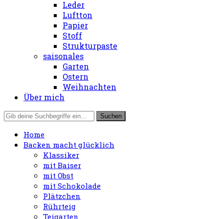
Leder
Luftton
Papier
Stoff
Strukturpaste
saisonales
Garten
Ostern
Weihnachten
Über mich
Home
Backen macht glücklich
Klassiker
mit Baiser
mit Obst
mit Schokolade
Plätzchen
Rührteig
Teigarten