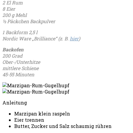
2 El Rum
8 Eier
200 g Mehl
½ Päckchen Backpulver
1 Backform 2,5 l
Nordic Ware „Brilliance“ (z. B.
hier
)
Backofen
200 Grad
Ober-/Unterhitze
mittlere Schiene
45-55 Minuten
Anleitung
Marzipan klein raspeln
Eier trennen
Butter, Zucker und Salz schaumig rühren