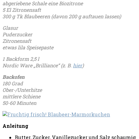
abgeriebene Schale eine Biozitrone
5 El Zitronensaft
300 g Tk Blaubeeren (davon 200 g auftauen lassen)
Glasur
Puderzucker
Zitronensaft
etwas lila Speisepaste
1 Backform 2,5 l
Nordic Ware „Brilliance“ (z. B.
hier
)
Backofen
180 Grad
Ober-/Unterhitze
mittlere Schiene
50-60 Minuten
Anleitung
Butter, Zucker, Vanillezucker und Salz schaumig