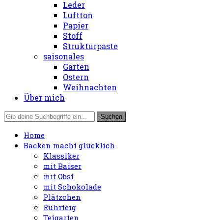
Leder
Luftton
Papier
Stoff
Strukturpaste
saisonales
Garten
Ostern
Weihnachten
Über mich
Home
Backen macht glücklich
Klassiker
mit Baiser
mit Obst
mit Schokolade
Plätzchen
Rührteig
Teigarten