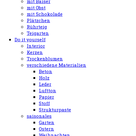
mit Baiser
mit Obst
mit Schokolade
Plätzchen
Rührteig
Teigarten
Do it yourself
Interior
Kerzen
Trockenblumen
verschiedene Materialien
Beton
Holz
Leder
Luftton
Papier
Stoff
Strukturpaste
saisonales
Garten
Ostern
Weihnachten