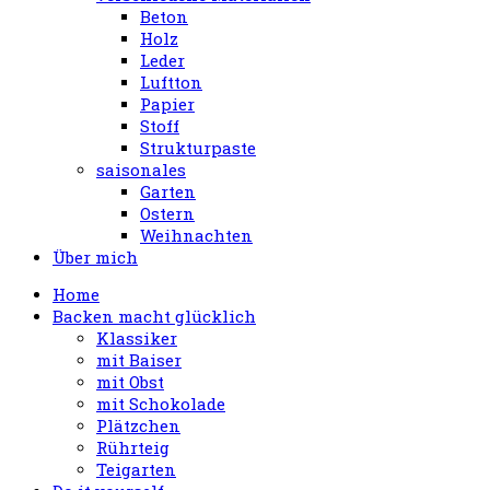
Beton
Holz
Leder
Luftton
Papier
Stoff
Strukturpaste
saisonales
Garten
Ostern
Weihnachten
Über mich
Home
Backen macht glücklich
Klassiker
mit Baiser
mit Obst
mit Schokolade
Plätzchen
Rührteig
Teigarten