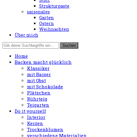
Stoff
Strukturpaste
saisonales
Garten
Ostern
Weihnachten
Über mich
Home
Backen macht glücklich
Klassiker
mit Baiser
mit Obst
mit Schokolade
Plätzchen
Rührteig
Teigarten
Do it yourself
Interior
Kerzen
Trockenblumen
verschiedene Materialien