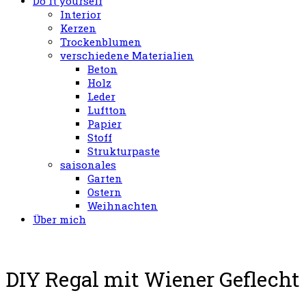
Do it yourself
Interior
Kerzen
Trockenblumen
verschiedene Materialien
Beton
Holz
Leder
Luftton
Papier
Stoff
Strukturpaste
saisonales
Garten
Ostern
Weihnachten
Über mich
DIY Regal mit Wiener Geflecht