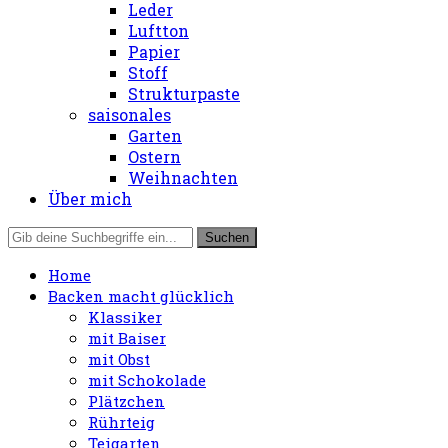
Leder
Luftton
Papier
Stoff
Strukturpaste
saisonales
Garten
Ostern
Weihnachten
Über mich
Home
Backen macht glücklich
Klassiker
mit Baiser
mit Obst
mit Schokolade
Plätzchen
Rührteig
Teigarten