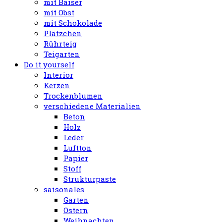
mit Baiser
mit Obst
mit Schokolade
Plätzchen
Rührteig
Teigarten
Do it yourself
Interior
Kerzen
Trockenblumen
verschiedene Materialien
Beton
Holz
Leder
Luftton
Papier
Stoff
Strukturpaste
saisonales
Garten
Ostern
Weihnachten