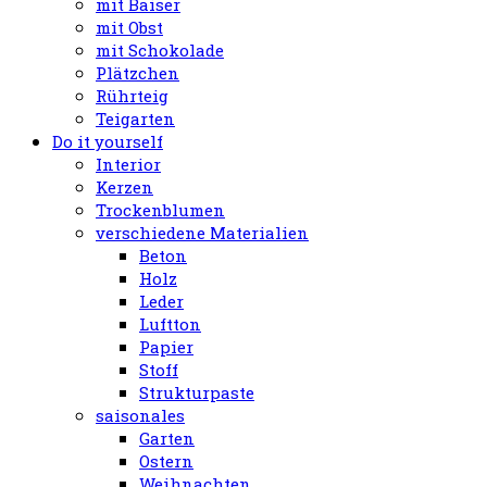
mit Baiser
mit Obst
mit Schokolade
Plätzchen
Rührteig
Teigarten
Do it yourself
Interior
Kerzen
Trockenblumen
verschiedene Materialien
Beton
Holz
Leder
Luftton
Papier
Stoff
Strukturpaste
saisonales
Garten
Ostern
Weihnachten