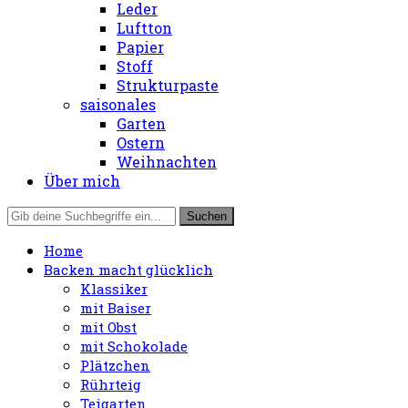
Leder
Luftton
Papier
Stoff
Strukturpaste
saisonales
Garten
Ostern
Weihnachten
Über mich
Home
Backen macht glücklich
Klassiker
mit Baiser
mit Obst
mit Schokolade
Plätzchen
Rührteig
Teigarten