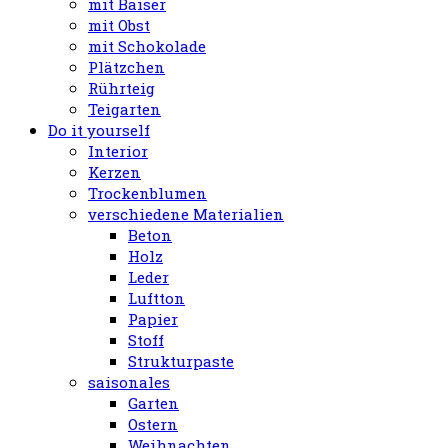
mit Baiser
mit Obst
mit Schokolade
Plätzchen
Rührteig
Teigarten
Do it yourself
Interior
Kerzen
Trockenblumen
verschiedene Materialien
Beton
Holz
Leder
Luftton
Papier
Stoff
Strukturpaste
saisonales
Garten
Ostern
Weihnachten