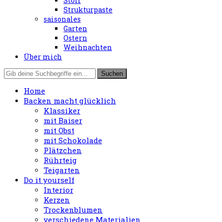
Stoff
Strukturpaste
saisonales
Garten
Ostern
Weihnachten
Über mich
Home
Backen macht glücklich
Klassiker
mit Baiser
mit Obst
mit Schokolade
Plätzchen
Rührteig
Teigarten
Do it yourself
Interior
Kerzen
Trockenblumen
verschiedene Materialien