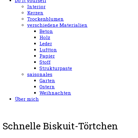
Do it yourself
Interior
Kerzen
Trockenblumen
verschiedene Materialien
Beton
Holz
Leder
Luftton
Papier
Stoff
Strukturpaste
saisonales
Garten
Ostern
Weihnachten
Über mich
Schnelle Biskuit-Törtchen