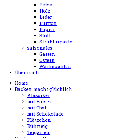
Beton
Holz
Leder
Luftton
Papier
Stoff
Strukturpaste
saisonales
Garten
Ostern
Weihnachten
Über mich
Home
Backen macht glücklich
Klassiker
mit Baiser
mit Obst
mit Schokolade
Plätzchen
Rührteig
Teigarten