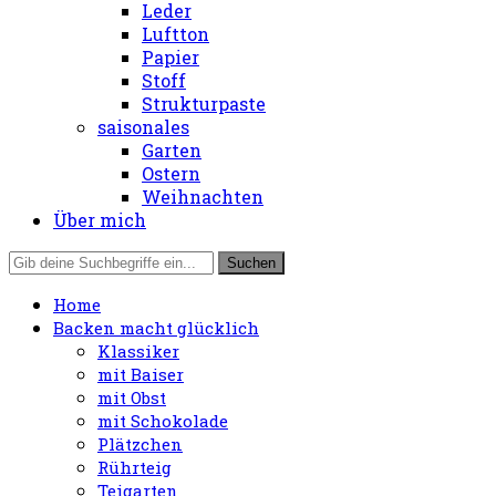
Leder
Luftton
Papier
Stoff
Strukturpaste
saisonales
Garten
Ostern
Weihnachten
Über mich
Home
Backen macht glücklich
Klassiker
mit Baiser
mit Obst
mit Schokolade
Plätzchen
Rührteig
Teigarten