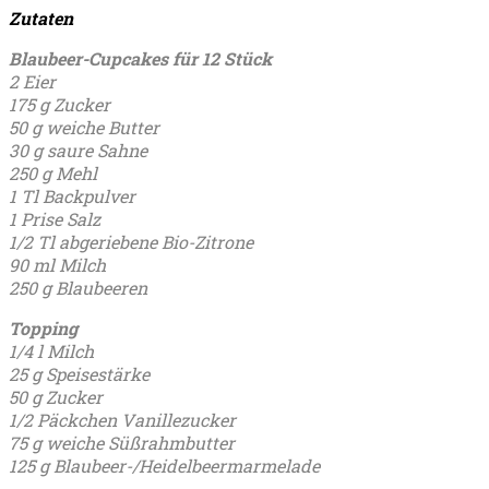
Zutaten
Blaubeer-Cupcakes
für 12 Stück
2 Eier
175 g Zucker
50 g weiche Butter
30 g saure Sahne
250 g Mehl
1 Tl Backpulver
1 Prise Salz
1/2 Tl abgeriebene Bio-Zitrone
90 ml Milch
250 g Blaubeeren
Topping
1/4 l Milch
25 g Speisestärke
50 g Zucker
1/2 Päckchen Vanillezucker
75 g weiche Süßrahmbutter
125 g Blaubeer-/Heidelbeermarmelade