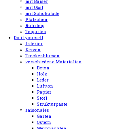
mit Baiser
mit Obst
mit Schokolade
Plätzchen
Rührteig
Teigarten
Do it yourself
Interior
Kerzen
Trockenblumen
verschiedene Materialien
Beton
Holz
Leder
Luftton
Papier
Stoff
Strukturpaste
saisonales
Garten
Ostern
Weihnachten