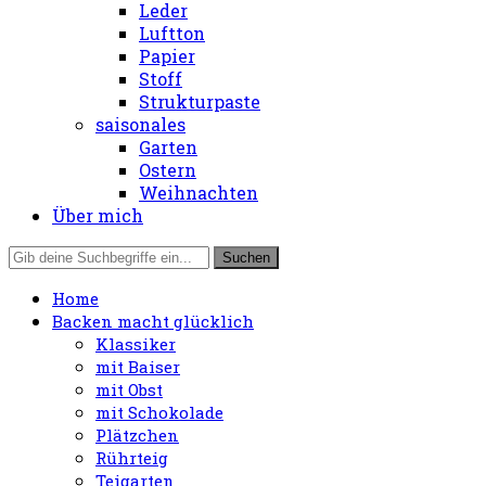
Leder
Luftton
Papier
Stoff
Strukturpaste
saisonales
Garten
Ostern
Weihnachten
Über mich
Home
Backen macht glücklich
Klassiker
mit Baiser
mit Obst
mit Schokolade
Plätzchen
Rührteig
Teigarten