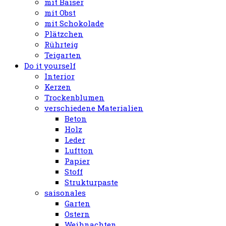
mit Baiser
mit Obst
mit Schokolade
Plätzchen
Rührteig
Teigarten
Do it yourself
Interior
Kerzen
Trockenblumen
verschiedene Materialien
Beton
Holz
Leder
Luftton
Papier
Stoff
Strukturpaste
saisonales
Garten
Ostern
Weihnachten