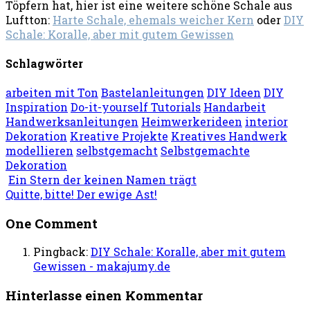
Töpfern hat, hier ist eine weitere schöne Schale aus
Luftton:
Harte Schale, ehemals weicher Kern
oder
DIY
Schale: Koralle, aber mit gutem Gewissen
Schlagwörter
arbeiten mit Ton
Bastelanleitungen
DIY Ideen
DIY
Inspiration
Do-it-yourself Tutorials
Handarbeit
Handwerksanleitungen
Heimwerkerideen
interior
Dekoration
Kreative Projekte
Kreatives Handwerk
modellieren
selbstgemacht
Selbstgemachte
Dekoration
Ein Stern der keinen Namen trägt
Quitte, bitte! Der ewige Ast!
One Comment
Pingback:
DIY Schale: Koralle, aber mit gutem
Gewissen - makajumy.de
Hinterlasse einen Kommentar