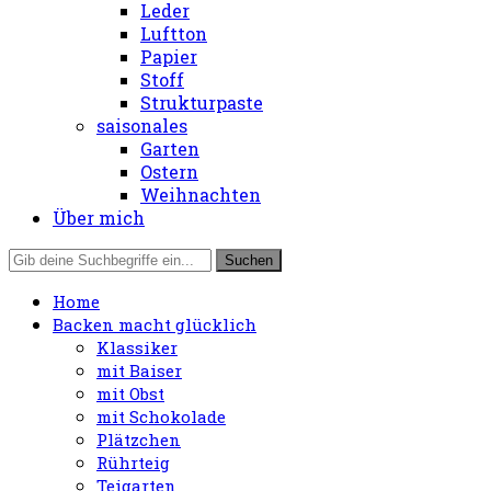
Leder
Luftton
Papier
Stoff
Strukturpaste
saisonales
Garten
Ostern
Weihnachten
Über mich
Home
Backen macht glücklich
Klassiker
mit Baiser
mit Obst
mit Schokolade
Plätzchen
Rührteig
Teigarten