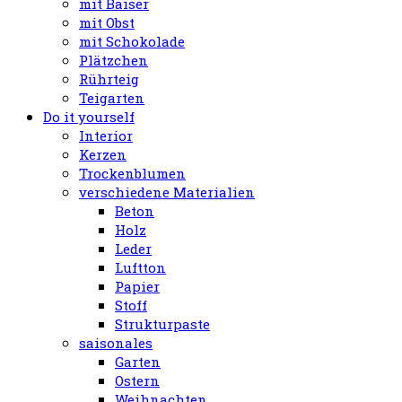
mit Baiser
mit Obst
mit Schokolade
Plätzchen
Rührteig
Teigarten
Do it yourself
Interior
Kerzen
Trockenblumen
verschiedene Materialien
Beton
Holz
Leder
Luftton
Papier
Stoff
Strukturpaste
saisonales
Garten
Ostern
Weihnachten