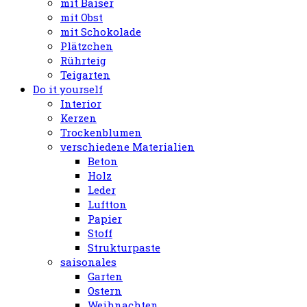
mit Baiser
mit Obst
mit Schokolade
Plätzchen
Rührteig
Teigarten
Do it yourself
Interior
Kerzen
Trockenblumen
verschiedene Materialien
Beton
Holz
Leder
Luftton
Papier
Stoff
Strukturpaste
saisonales
Garten
Ostern
Weihnachten