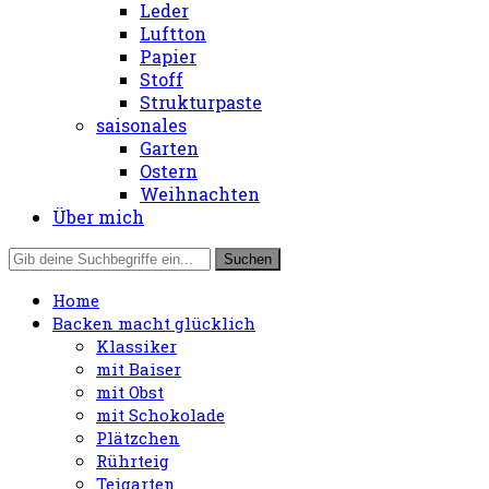
Leder
Luftton
Papier
Stoff
Strukturpaste
saisonales
Garten
Ostern
Weihnachten
Über mich
Home
Backen macht glücklich
Klassiker
mit Baiser
mit Obst
mit Schokolade
Plätzchen
Rührteig
Teigarten