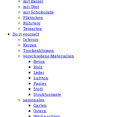
mit Baiser
mit Obst
mit Schokolade
Plätzchen
Rührteig
Teigarten
Do it yourself
Interior
Kerzen
Trockenblumen
verschiedene Materialien
Beton
Holz
Leder
Luftton
Papier
Stoff
Strukturpaste
saisonales
Garten
Ostern
Weihnachten