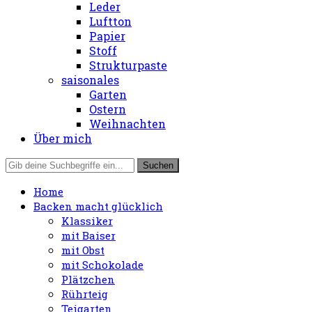
Leder
Luftton
Papier
Stoff
Strukturpaste
saisonales
Garten
Ostern
Weihnachten
Über mich
Home
Backen macht glücklich
Klassiker
mit Baiser
mit Obst
mit Schokolade
Plätzchen
Rührteig
Teigarten