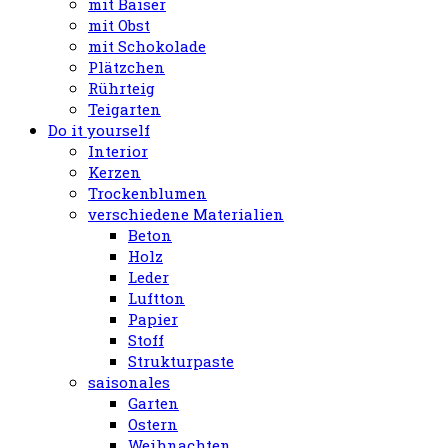
mit Baiser
mit Obst
mit Schokolade
Plätzchen
Rührteig
Teigarten
Do it yourself
Interior
Kerzen
Trockenblumen
verschiedene Materialien
Beton
Holz
Leder
Luftton
Papier
Stoff
Strukturpaste
saisonales
Garten
Ostern
Weihnachten