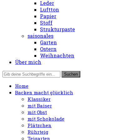
Leder
Luftton
Papier
Stoff
Strukturpaste
saisonales
Garten
Ostern
Weihnachten
Über mich
Home
Backen macht glücklich
Klassiker
mit Baiser
mit Obst
mit Schokolade
Plätzchen
Rührteig
Teigarten