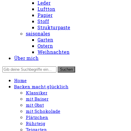
Leder
Luftton
Papier
Stoff
Strukturpaste
saisonales
Garten
Ostern
Weihnachten
Über mich
Home
Backen macht glücklich
Klassiker
mit Baiser
mit Obst
mit Schokolade
Plätzchen
Rührteig
Teigarten