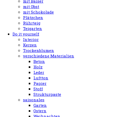
mit Baiser
mit Obst
mit Schokolade
Plätzchen
Rührteig
Teigarten
Do it yourself
Interior
Kerzen
Trockenblumen
verschiedene Materialien
Beton
Holz
Leder
Luftton
Papier
Stoff
Strukturpaste
saisonales
Garten
Ostern
Weihnachten