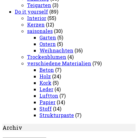
Teigarten
(3)
Do it yourself
(89)
Interior
(55)
Kerzen
(12)
saisonales
(30)
Garten
(5)
Ostern
(5)
Weihnachten
(16)
Trockenblumen
(4)
verschiedene Materialien
(79)
Beton
(7)
Holz
(24)
Kork
(5)
Leder
(4)
Luftton
(7)
Papier
(14)
Stoff
(14)
Strukturpaste
(7)
Archiv