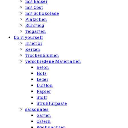
mit Baiser
mit Obst
mit Schokolade
Plätzchen
Rührteig
Teigarten
Do it yourself
Interior
Kerzen
Trockenblumen
verschiedene Materialien
Beton
Holz
Leder
Luftton
Papier
Stoff
Strukturpaste
saisonales
Garten
Ostern
Weihnachten