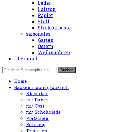
Leder
Luftton
Papier
Stoff
Strukturpaste
saisonales
Garten
Ostern
Weihnachten
Über mich
Home
Backen macht glücklich
Klassiker
mit Baiser
mit Obst
mit Schokolade
Plätzchen
Rührteig
Teigarten