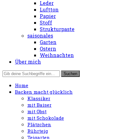
Leder
Luftton
Papier
Stoff
Strukturpaste
saisonales
Garten
Ostern
Weihnachten
Über mich
Home
Backen macht glücklich
Klassiker
mit Baiser
mit Obst
mit Schokolade
Plätzchen
Rührteig
Teigarten