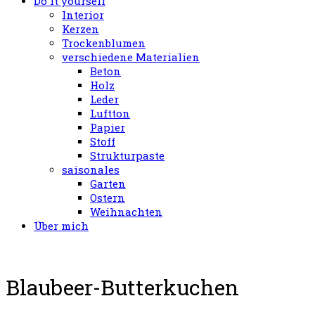
Do it yourself
Interior
Kerzen
Trockenblumen
verschiedene Materialien
Beton
Holz
Leder
Luftton
Papier
Stoff
Strukturpaste
saisonales
Garten
Ostern
Weihnachten
Über mich
Blaubeer-Butterkuchen