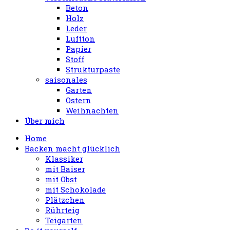
Beton
Holz
Leder
Luftton
Papier
Stoff
Strukturpaste
saisonales
Garten
Ostern
Weihnachten
Über mich
Home
Backen macht glücklich
Klassiker
mit Baiser
mit Obst
mit Schokolade
Plätzchen
Rührteig
Teigarten