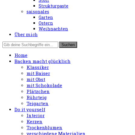
Stoff
Strukturpaste
saisonales
Garten
Ostern
Weihnachten
Über mich
Home
Backen macht glücklich
Klassiker
mit Baiser
mit Obst
mit Schokolade
Plätzchen
Rührteig
Teigarten
Do it yourself
Interior
Kerzen
Trockenblumen
verschiedene Materialien