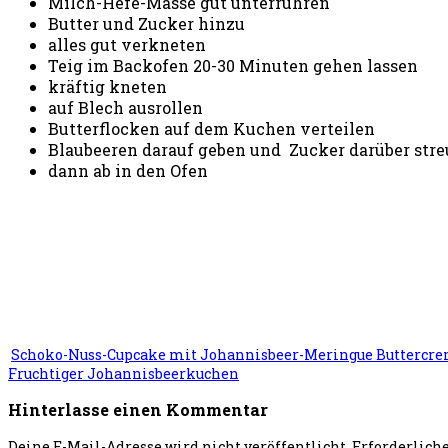
Milch-Hefe-Masse gut unterrühren
Butter und Zucker hinzu
alles gut verkneten
Teig im Backofen 20-30 Minuten gehen lassen
kräftig kneten
auf Blech ausrollen
Butterflocken auf dem Kuchen verteilen
Blaubeeren darauf geben und Zucker darüber str
dann ab in den Ofen
Schoko-Nuss-Cupcake mit Johannisbeer-Meringue Buttercr
Fruchtiger Johannisbeerkuchen
Hinterlasse einen Kommentar
Deine E-Mail-Adresse wird nicht veröffentlicht.
Erforderlich