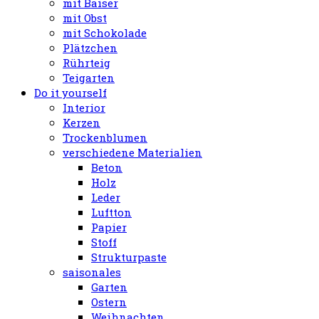
mit Baiser
mit Obst
mit Schokolade
Plätzchen
Rührteig
Teigarten
Do it yourself
Interior
Kerzen
Trockenblumen
verschiedene Materialien
Beton
Holz
Leder
Luftton
Papier
Stoff
Strukturpaste
saisonales
Garten
Ostern
Weihnachten