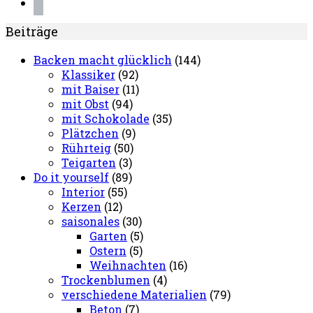
pinterest
Beiträge
Backen macht glücklich
(144)
Klassiker
(92)
mit Baiser
(11)
mit Obst
(94)
mit Schokolade
(35)
Plätzchen
(9)
Rührteig
(50)
Teigarten
(3)
Do it yourself
(89)
Interior
(55)
Kerzen
(12)
saisonales
(30)
Garten
(5)
Ostern
(5)
Weihnachten
(16)
Trockenblumen
(4)
verschiedene Materialien
(79)
Beton
(7)