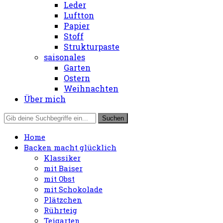
Leder
Luftton
Papier
Stoff
Strukturpaste
saisonales
Garten
Ostern
Weihnachten
Über mich
Home
Backen macht glücklich
Klassiker
mit Baiser
mit Obst
mit Schokolade
Plätzchen
Rührteig
Teigarten