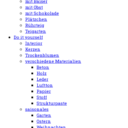
mit Baiser
mit Obst
mit Schokolade
Plätzchen
Rührteig
Teigarten
Do it yourself
Interior
Kerzen
Trockenblumen
verschiedene Materialien
Beton
Holz
Leder
Luftton
Papier
Stoff
Strukturpaste
saisonales
Garten
Ostern
Weihnachten