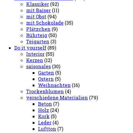
Klassiker
(92)
mit Baiser
(11)
mit Obst
(94)
mit Schokolade
(35)
Plätzchen
(9)
Rührteig
(50)
Teigarten
(3)
Do it yourself
(89)
Interior
(55)
Kerzen
(12)
saisonales
(30)
Garten
(5)
Ostern
(5)
Weihnachten
(16)
Trockenblumen
(4)
verschiedene Materialien
(79)
Beton
(7)
Holz
(24)
Kork
(5)
Leder
(4)
Luftton
(7)