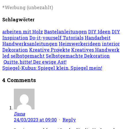
*Werbung (unbezahlt)
Schlagwörter
arbeiten mit Holz
Bastelanleitungen
DIY Ideen
DIY
Inspiration
Do-it-yourself Tutorials
Handarbeit
Handwerksanleitungen
Heimwerkerideen
interior
Dekoration
Kreative Projekte
Kreatives Handwerk
led
selbstgemacht
Selbstgemachte Dekoration
Quitte, bitte! Der ewige Ast!
Spiegel-Kubus: Spiegel klein, Spiegel mein!
4 Comments
Dana
24/03/2023 at 09:00
·
Reply