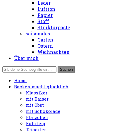
Leder
Luftton
Papier
Stoff
Strukturpaste
saisonales
Garten
Ostern
Weihnachten
Über mich
Home
Backen macht glücklich
Klassiker
mit Baiser
mit Obst
mit Schokolade
Plätzchen
Rührteig
Teigarten