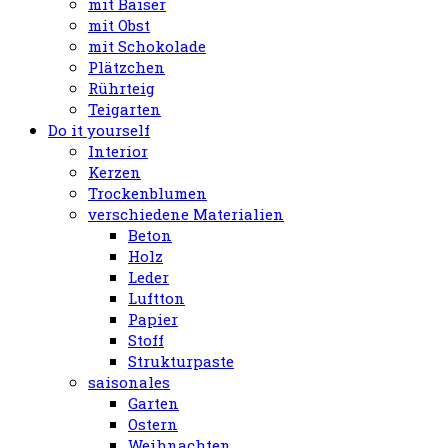
mit Baiser
mit Obst
mit Schokolade
Plätzchen
Rührteig
Teigarten
Do it yourself
Interior
Kerzen
Trockenblumen
verschiedene Materialien
Beton
Holz
Leder
Luftton
Papier
Stoff
Strukturpaste
saisonales
Garten
Ostern
Weihnachten