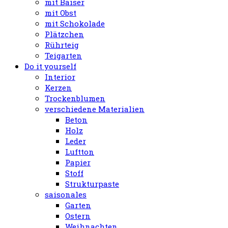
mit Baiser
mit Obst
mit Schokolade
Plätzchen
Rührteig
Teigarten
Do it yourself
Interior
Kerzen
Trockenblumen
verschiedene Materialien
Beton
Holz
Leder
Luftton
Papier
Stoff
Strukturpaste
saisonales
Garten
Ostern
Weihnachten