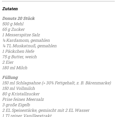
Zutaten
Donuts 20 Stück
500 g Mehl
65 g Zucker
1 Messerspitze Salz
¼ Kardamom, gemahlen
¼ TL Muskatnuß, gemahlen
1 Päckchen Hefe
75 g Butter, weich
2 Eier
180 ml Milch
Füllung
150 ml Schlagsahne (> 30% Fettgehalt, z. B. Bärenmarke)
150 ml Vollmilch
80 g Kristallzucker
Prise feines Meersalz
3 große Eigelb
2 EL Speisestärke, gemischt mit 2 EL Wasser
1 Tl reiner Vanilleextrakt