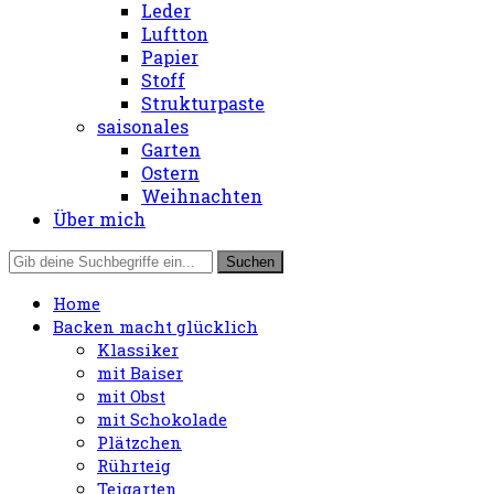
Leder
Luftton
Papier
Stoff
Strukturpaste
saisonales
Garten
Ostern
Weihnachten
Über mich
Home
Backen macht glücklich
Klassiker
mit Baiser
mit Obst
mit Schokolade
Plätzchen
Rührteig
Teigarten