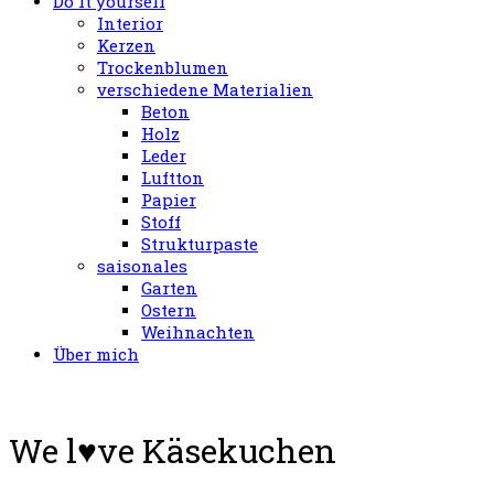
Do it yourself
Interior
Kerzen
Trockenblumen
verschiedene Materialien
Beton
Holz
Leder
Luftton
Papier
Stoff
Strukturpaste
saisonales
Garten
Ostern
Weihnachten
Über mich
We l♥ve Käsekuchen