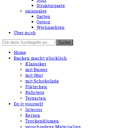
Stoff
Strukturpaste
saisonales
Garten
Ostern
Weihnachten
Über mich
Home
Backen macht glücklich
Klassiker
mit Baiser
mit Obst
mit Schokolade
Plätzchen
Rührteig
Teigarten
Do it yourself
Interior
Kerzen
Trockenblumen
verschiedene Materialien