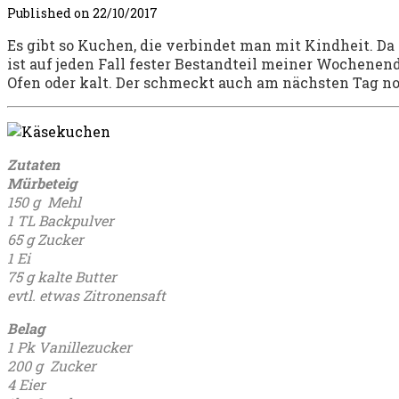
Published on
22/10/2017
Es gibt so Kuchen, die verbindet man mit Kindheit. Da
ist auf jeden Fall fester Bestandteil meiner Wochene
Ofen oder kalt. Der schmeckt auch am nächsten Tag no
Zutaten
Mürbeteig
150 g Mehl
1 TL Backpulver
65 g Zucker
1 Ei
75 g kalte Butter
evtl. etwas Zitronensaft
Belag
1 Pk Vanillezucker
200 g Zucker
4 Eier