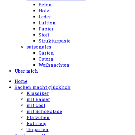
Beton
Holz
Leder
Luftton
Papier
Stoff
Strukturpaste
saisonales
Garten
Ostern
Weihnachten
Über mich
Home
Backen macht glücklich
Klassiker
mit Baiser
mit Obst
mit Schokolade
Plätzchen
Rührteig
Teigarten