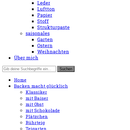
Leder
Luftton
Papier
Stoff
Strukturpaste
saisonales
Garten
Ostern
Weihnachten
Über mich
Home
Backen macht glücklich
Klassiker
mit Baiser
mit Obst
mit Schokolade
Plätzchen
Rührteig
Teigarten