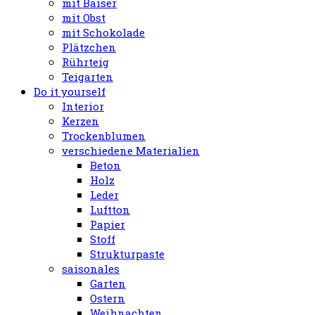
mit Baiser
mit Obst
mit Schokolade
Plätzchen
Rührteig
Teigarten
Do it yourself
Interior
Kerzen
Trockenblumen
verschiedene Materialien
Beton
Holz
Leder
Luftton
Papier
Stoff
Strukturpaste
saisonales
Garten
Ostern
Weihnachten